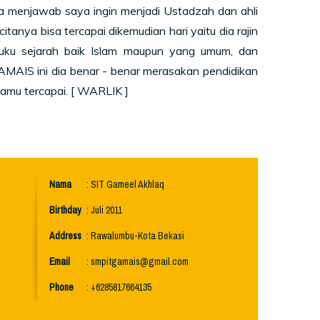
 menjawab saya ingin menjadi Ustadzah dan ahli
tanya bisa tercapai dikemudian hari yaitu dia rajin
buku sejarah baik Islam maupun yang umum, dan
AMAIS ini dia benar - benar merasakan pendidikan
tamu tercapai. [ WARLIK ]
Nama
: SIT Gameel Akhlaq
Birthday
: Juli 2011
Address
: Rawalumbu-Kota Bekasi
Email
:
smpitgamais@gmail.com
Phone
: +6285817664135