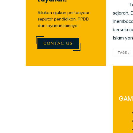
Tetapi k
Silakan ajukan pertanyaan
sejarah. 
seputar pendidikan, PPDB
membaca 
dan layanan lainnya
bersekol
Islam yan
CONTAC US
TAGS :
GAME