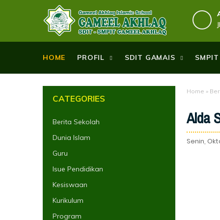
HOME
PROFIL
SDIT GAMAIS
SMPIT
Home
»
Ber
CATEGORIES
Alda 
Berita Sekolah
Dunia Islam
Senin, Okt
Guru
Isue Pendidikan
Kesiswaan
Kurikulum
Program