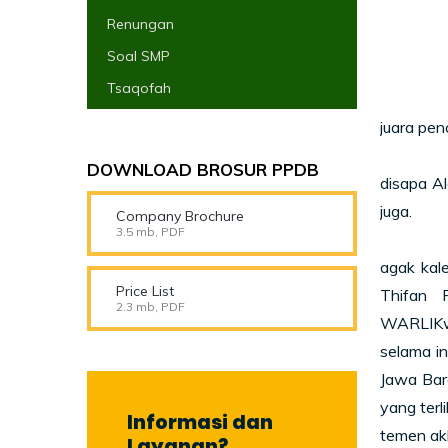
Renungan
Soal SMP
Tsaqofah
Siapa ya
juara pen
Diwaktu
DOWNLOAD BROSUR PPDB
disapa Al
juga.
Company Brochure
3.5 mb, PDF
Kami sen
agak kale
Price List
Thifan 
2.3 mb, PDF
WARLIKwa
selama in
Jawa Bara
yang terl
Informasi dan
temen ak
Layanan?