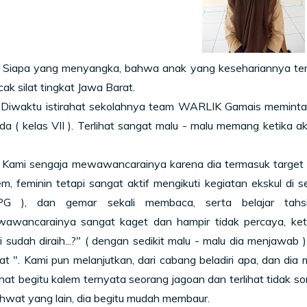
ng menyangka, bahwa anak yang kesehariannya terlihat
cak silat tingkat Jawa Barat.
 istirahat sekolahnya team WARLIK Gamais meminta waw
da ( kelas VII ). Terlihat sangat malu - malu memang ketika a
gaja mewawancarainya karena dia termasuk target kami, 
m, feminin tetapi sangat aktif mengikuti kegiatan ekskul di se
PG ), dan gemar sekali membaca, serta belajar ta
wancarainya sangat kaget dan hampir tidak percaya, keti
i sudah diraih...?" ( dengan sedikit malu - malu dia menjawab )
t ". Kami pun melanjutkan, dari cabang beladiri apa, dan di
ihat begitu kalem ternyata seorang jagoan dan terlihat tidak s
hwat yang lain, dia begitu mudah membaur.