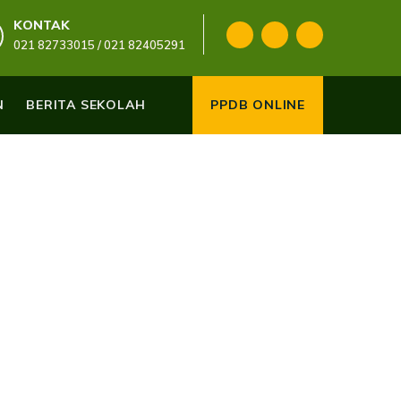
KONTAK
021 82733015 / 021 82405291
N
BERITA SEKOLAH
PPDB ONLINE