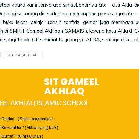
etika kami tanya apa sih sebenarnya cita - cita Alda, dia
Dan dari sekarang dia sudah mempersiapkan proses agar cita - ci
buku Islam, belajar tahsin tahfidz, gemar juga membaca 
ah di SMPIT Gameel Akhlaq ( GAMAIS ), karena kata Alda di G
g sangat baik. OK selamat berjuang ya ALDA, semoga cita - ci
BERITA SEKOLAH
SIT GAMEEL
AKHLAQ
EL AKHLAQ ISLAMIC SCHOOL
" Cerdas " ( Selalu berprestasi )
" Berkarakter " ( Akhlaq yang baik )
" Qur'ani " (Cinta Qur'an )