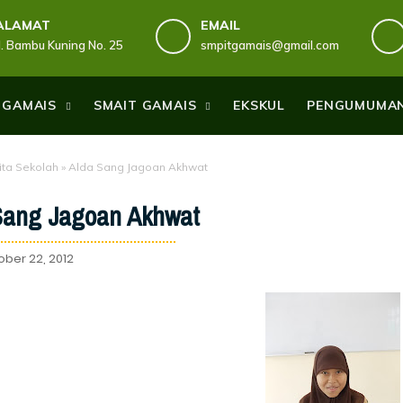
ALAMAT
EMAIL
Jl. Bambu Kuning No. 25
smpitgamais@gmail.com
 GAMAIS
SMAIT GAMAIS
EKSKUL
PENGUMUMA
ita Sekolah
»
Alda Sang Jagoan Akhwat
Sang Jagoan Akhwat
ober 22, 2012