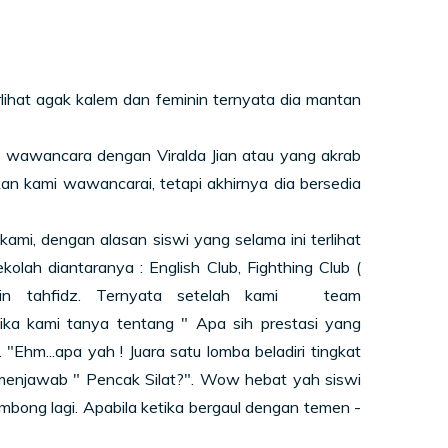
 agak kalem dan feminin ternyata dia mantan
ancara dengan Viralda Jian atau yang akrab
kan kami wawancarai, tetapi akhirnya dia bersedia
dengan alasan siswi yang selama ini terlihat
kolah diantaranya : English Club, Fighthing Club (
hsin tahfidz. Ternyata setelah kami team
ka kami tanya tentang " Apa sih prestasi yang
. "Ehm...apa yah ! Juara satu lomba beladiri tingkat
a menjawab " Pencak Silat?". Wow hebat yah siswi
ombong lagi. Apabila ketika bergaul dengan temen -