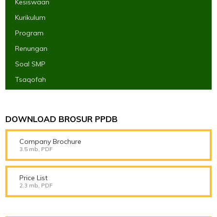
Kesiswaan
Kurikulum
Program
Renungan
Soal SMP
Tsaqofah
DOWNLOAD BROSUR PPDB
Company Brochure
3.5 mb, PDF
Price List
2.3 mb, PDF