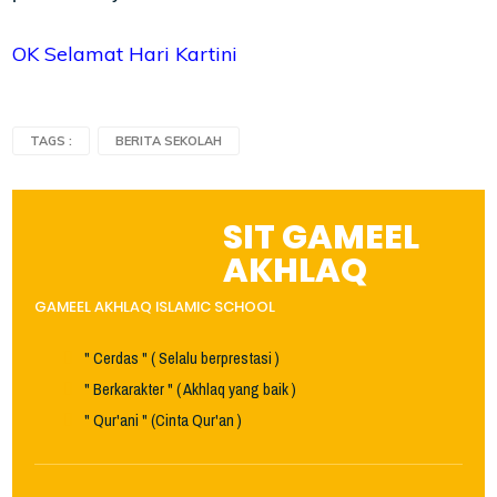
OK Selamat Hari Kartini
TAGS :
BERITA SEKOLAH
SIT GAMEEL
AKHLAQ
GAMEEL AKHLAQ ISLAMIC SCHOOL
" Cerdas " ( Selalu berprestasi )
" Berkarakter " ( Akhlaq yang baik )
" Qur'ani " (Cinta Qur'an )