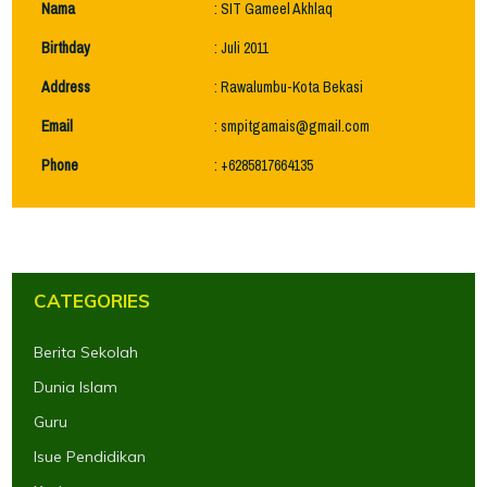
Nama
: SIT Gameel Akhlaq
Birthday
: Juli 2011
Address
: Rawalumbu-Kota Bekasi
Email
:
smpitgamais@gmail.com
Phone
: +6285817664135
CATEGORIES
Berita Sekolah
Dunia Islam
Guru
Isue Pendidikan