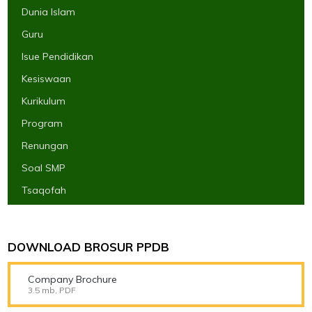
Dunia Islam
Guru
Isue Pendidikan
Kesiswaan
Kurikulum
Program
Renungan
Soal SMP
Tsaqofah
DOWNLOAD BROSUR PPDB
Company Brochure
3.5 mb, PDF