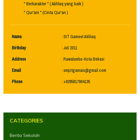
" Berkarakter " ( Akhlaq yang baik )
" Qur'ani " (Cinta Qur'an )
Nama
: SIT Gameel Akhlaq
Birthday
: Juli 2011
Address
: Rawalumbu-Kota Bekasi
Email
:
smpitgamais@gmail.com
Phone
: +6285817664135
CATEGORIES
Berita Sekolah