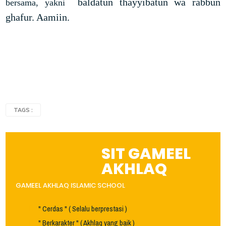
baldatun thayyibatun wa rabbun 
bersama, yakni
ghafur. Aamiin.
TAGS :
SIT GAMEEL
AKHLAQ
GAMEEL AKHLAQ ISLAMIC SCHOOL
" Cerdas " ( Selalu berprestasi )
" Berkarakter " ( Akhlaq yang baik )