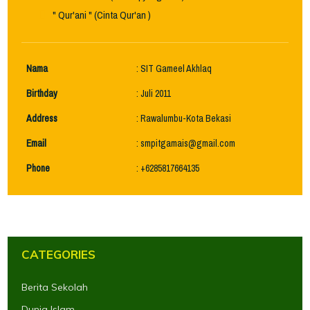
" Qur'ani " (Cinta Qur'an )
Nama
: SIT Gameel Akhlaq
Birthday
: Juli 2011
Address
: Rawalumbu-Kota Bekasi
Email
:
smpitgamais@gmail.com
Phone
: +6285817664135
CATEGORIES
Berita Sekolah
Dunia Islam