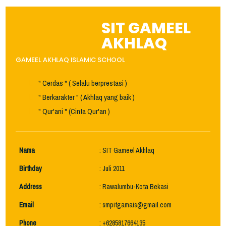
SIT GAMEEL
AKHLAQ
GAMEEL AKHLAQ ISLAMIC SCHOOL
" Cerdas " ( Selalu berprestasi )
" Berkarakter " ( Akhlaq yang baik )
" Qur'ani " (Cinta Qur'an )
Nama
: SIT Gameel Akhlaq
Birthday
: Juli 2011
Address
: Rawalumbu-Kota Bekasi
Email
:
smpitgamais@gmail.com
Phone
: +6285817664135