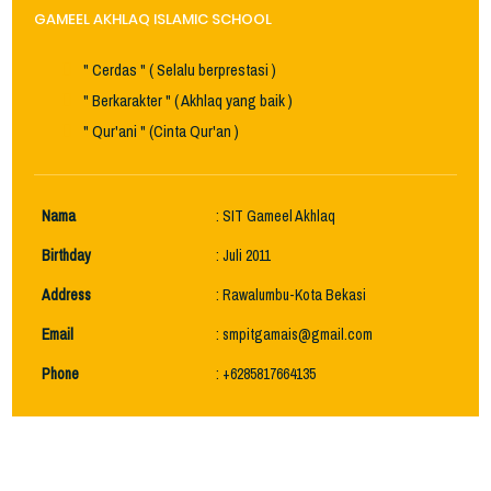
GAMEEL AKHLAQ ISLAMIC SCHOOL
" Cerdas " ( Selalu berprestasi )
" Berkarakter " ( Akhlaq yang baik )
" Qur'ani " (Cinta Qur'an )
Nama
: SIT Gameel Akhlaq
Birthday
: Juli 2011
Address
: Rawalumbu-Kota Bekasi
Email
:
smpitgamais@gmail.com
Phone
: +6285817664135