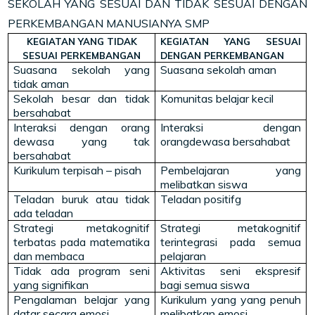
SEKOLAH YANG SESUAI DAN TIDAK SESUAI DENGAN
PERKEMBANGAN MANUSIANYA SMP
KEGIATAN YANG TIDAK
KEGIATAN YANG SESUAI
SESUAI PERKEMBANGAN
DENGAN PERKEMBANGAN
Suasana sekolah yang
Suasana sekolah aman
tidak aman
Sekolah besar dan tidak
Komunitas belajar kecil
bersahabat
Interaksi dengan orang
Interaksi dengan
dewasa yang tak
orangdewasa bersahabat
bersahabat
Kurikulum terpisah – pisah
Pembelajaran yang
melibatkan siswa
Teladan buruk atau tidak
Teladan positifg
ada teladan
Strategi metakognitif
Strategi metakognitif
terbatas pada matematika
terintegrasi pada semua
dan membaca
pelajaran
Tidak ada program seni
Aktivitas seni ekspresif
yang signifikan
bagi semua siswa
Pengalaman belajar yang
Kurikulum yang yang penuh
datar secara emosi
melibatkan emosi