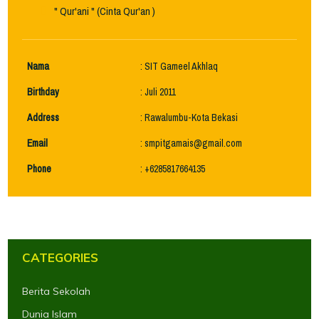
" Qur'ani " (Cinta Qur'an )
Nama
: SIT Gameel Akhlaq
Birthday
: Juli 2011
Address
: Rawalumbu-Kota Bekasi
Email
:
smpitgamais@gmail.com
Phone
: +6285817664135
CATEGORIES
Berita Sekolah
Dunia Islam