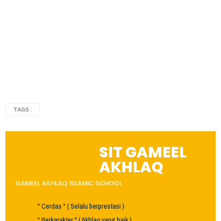
TAGS :
SIT GAMEEL
AKHLAQ
GAMEEL AKHLAQ ISLAMIC SCHOOL
" Cerdas " ( Selalu berprestasi )
" Berkarakter " ( Akhlaq yang baik )