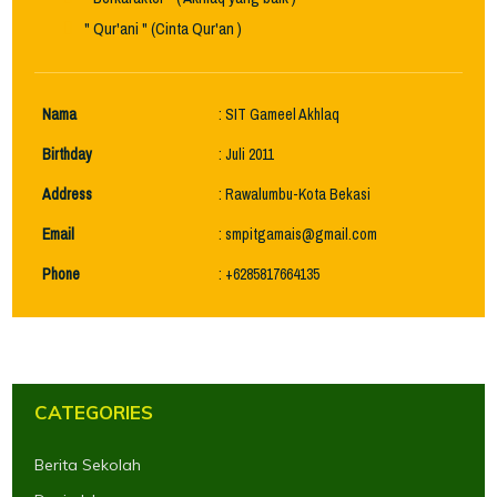
" Qur'ani " (Cinta Qur'an )
Nama
: SIT Gameel Akhlaq
Birthday
: Juli 2011
Address
: Rawalumbu-Kota Bekasi
Email
:
smpitgamais@gmail.com
Phone
: +6285817664135
CATEGORIES
Berita Sekolah