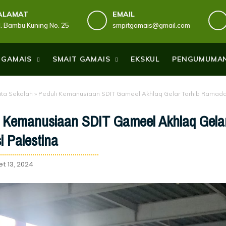
ALAMAT
EMAIL
Jl. Bambu Kuning No. 25
smpitgamais@gmail.com
 GAMAIS
SMAIT GAMAIS
EKSKUL
PENGUMUMA
ita Sekolah
»
Peduli Kemanusiaan SDIT Gameel Akhlaq Gelar Tarhib Ramada
i Kemanusiaan SDIT Gameel Akhlaq Gela
i Palestina
t 13, 2024