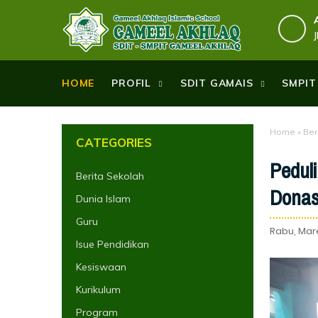
HOME
PROFIL
SDIT GAMAIS
SMPIT
Home
»
Ber
CATEGORIES
Pedul
Berita Sekolah
Donas
Dunia Islam
Guru
Rabu, Mare
Isue Pendidikan
Kesiswaan
Kurikulum
Program