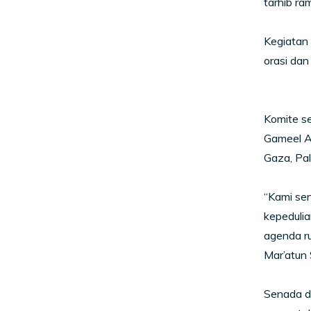
tarhib ra
Kegiatan 
orasi dan
Komite se
Gameel Ak
Gaza, Pal
“Kami se
kepedulia
agenda ru
Mar’atun 
Senada d