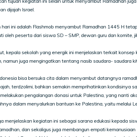
n tujuan kegiatan ini selain untuk menyambut Ramadhan juga a
an dijajah Israel.
n hari ini adalah Flashmob menyambut Ramadhan 1445 H tetapi
uti oleh peserta dari siswa SD – SMP, dewan guru dan komite, j
jut, kepala sekolah yang energik ini menjelaskan terkait konsep
 namun juga mengingatkan tentang nasib saudara- saudara kita
Indonesia bisa bersuka cita dalam menyambut datangnya ramadh
jajah, terdzolimi, bahkan semakin memprihatinkan kondisinya saa
 melakukan pengalangan donasi untuk Palestina, yang nanti a
rahnya dalam menyalurkan bantuan ke Palestina, yaitu melalui
a menjelaskan kegiatan ini sebagai sarana edukasi kepada sis
Ramadhan, dan sekaligus juga membangun empati kemanusiaan s