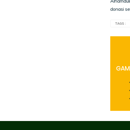
Alhamduli
donasi se
TAGS :
GAME