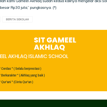
llah kami Gameel Akhlaq sudah kedua kalinya mengelar aksi soli
besar Rp30 juta,” pungkasnya. (*)
BERITA SEKOLAH
SIT GAMEEL
AKHLAQ
EL AKHLAQ ISLAMIC SCHOOL
" Cerdas " ( Selalu berprestasi )
" Berkarakter " ( Akhlaq yang baik )
" Qur'ani " (Cinta Qur'an )