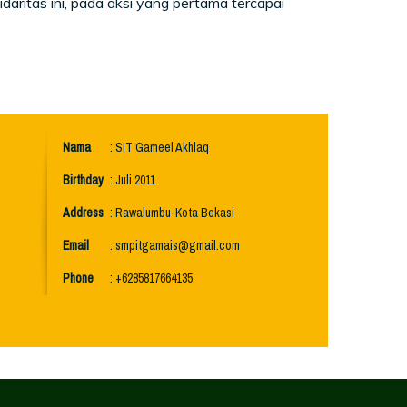
daritas ini, pada aksi yang pertama tercapai
Nama
: SIT Gameel Akhlaq
Birthday
: Juli 2011
Address
: Rawalumbu-Kota Bekasi
Email
:
smpitgamais@gmail.com
Phone
: +6285817664135