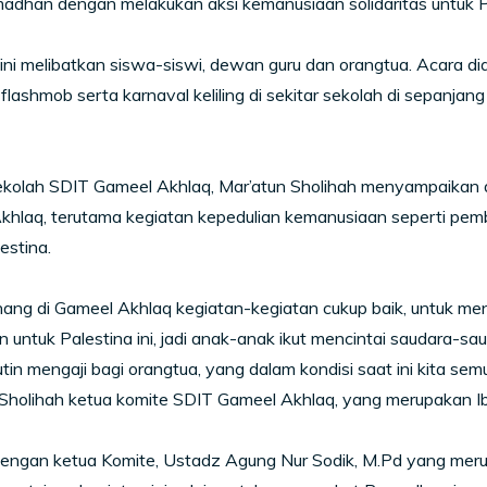
madhan dengan melakukan aksi kemanusiaan solidaritas untuk P
ini melibatkan siswa-siswi, dewan guru dan orangtua. Acara di
 flashmob serta karnaval keliling di sekitar sekolah di sepanja
kolah SDIT Gameel Akhlaq, Mar’atun Sholihah menyampaikan ap
hlaq, terutama kegiatan kepedulian kemanusiaan seperti pemban
estina.
nang di Gameel Akhlaq kegiatan-kegiatan cukup baik, untuk m
n untuk Palestina ini, jadi anak-anak ikut mencintai saudara-saud
tin mengaji bagi orangtua, yang dalam kondisi saat ini kita semu
Sholihah ketua komite SDIT Gameel Akhlaq, yang merupakan Ib
engan ketua Komite, Ustadz Agung Nur Sodik, M.Pd yang meru