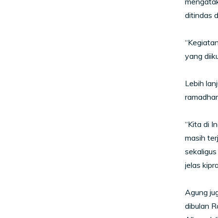
mengataka
ditindas d
“Kegiata
yang diik
Lebih lan
ramadhan,
“Kita di 
masih ter
sekaligus
jelas kip
Agung jug
dibulan 