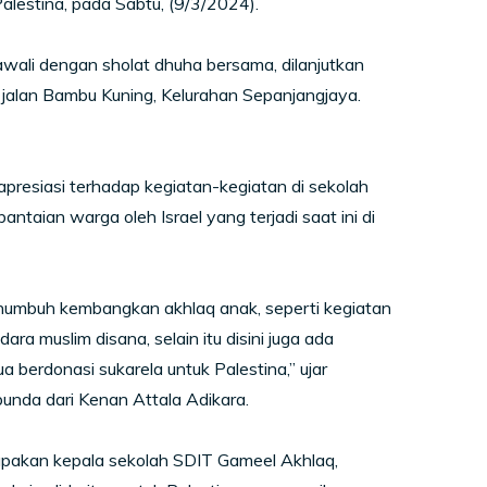
alestina, pada Sabtu, (9/3/2024).
awali dengan sholat dhuha bersama, dilanjutkan
ng jalan Bambu Kuning, Kelurahan Sepanjangjaya.
resiasi terhadap kegiatan-kegiatan di sekolah
taian warga oleh Israel yang terjadi saat ini di
enumbuh kembangkan akhlaq anak, seperti kegiatan
ara muslim disana, selain itu disini juga ada
a berdonasi sukarela untuk Palestina,” ujar
unda dari Kenan Attala Adikara.
pakan kepala sekolah SDIT Gameel Akhlaq,