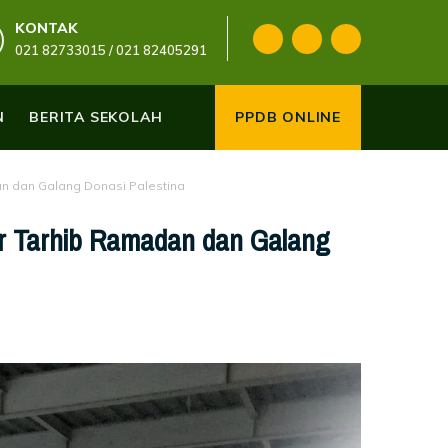
KONTAK
021 82733015 / 021 82405291
N
BERITA SEKOLAH
PPDB ONLINE
n dan Galang Donasi Palestina
r Tarhib Ramadan dan Galang