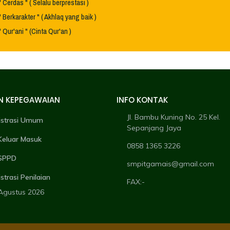
" Cerdas " ( Selalu berprestasi )
" Berkarakter " ( Akhlaq yang baik )
" Qur'ani " (Cinta Qur'an )
N KEPEGAWAIAN
INFO KONTAK
Jl. Bambu Kuning No. 25 Kel.
istrasi Umum
Sepanjang Jaya
Keluar Masuk
0858 1365 3226
 SPPD
smpitgamais@gmail.com
strasi Penilaian
FAX:-
 Agustus 2026