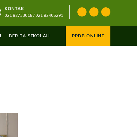
KONTAK
021 82733015 / 021 82405291
N
BERITA SEKOLAH
PPDB ONLINE