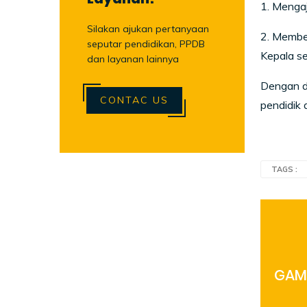
1. Mengaj
Silakan ajukan pertanyaan
2. Memben
seputar pendidikan, PPDB
Kepala s
dan layanan lainnya
Dengan d
CONTAC US
pendidik 
TAGS :
GAME