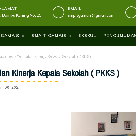
ALAMAT
EMAIL
Jl. Bambu Kuning No. 25
smpitgamais@gmail.com
 GAMAIS
SMAIT GAMAIS
EKSKUL
PENGUMUMA
abelled
»
Penilaian Kinerja Kepala Sekolah ( PKKS )
ian Kinerja Kepala Sekolah ( PKKS )
il 06, 2021