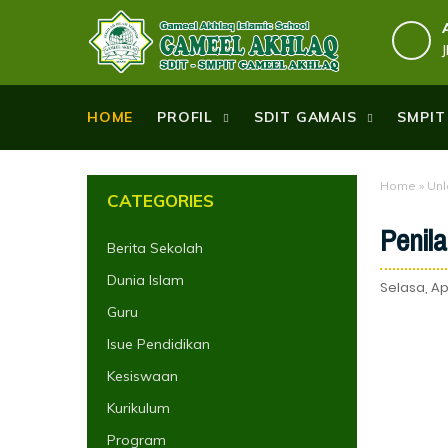
HOME
PROFIL
SDIT GAMAIS
SMPIT
Home
»
Unl
CATEGORIES
Penila
Berita Sekolah
Dunia Islam
Selasa, Apr
Guru
Isue Pendidikan
Kesiswaan
Kurikulum
Program